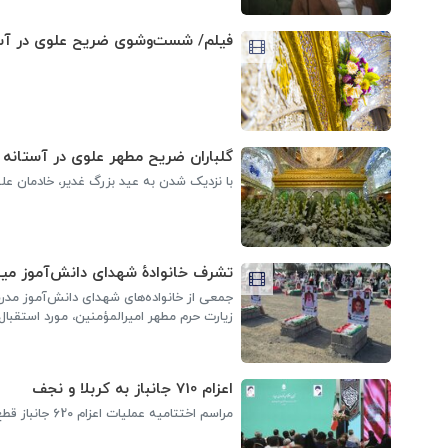
فیلم/ شست‌وشوی ضریح علوی در آست
گلباران ضریح مطهر علوی در آستانه 
با نزدیک شدن به عید بزرگ غدیر، خادمان علوی
تشرف خانوادهٔ شهدای دانش‌آموز می
جمعی از خانواده‌های شهدای دانش‌آموز مد
زیارت حرم مطهر امیرالمؤمنین، مورد استقبال خ
اعزام 710 جانباز به کربلا و نجف
مراسم اختتامیه عملیات اعزام 620 جانباز قطع نخاعی و 90 جانباز ویژه زیارت اولی به عتبات عالیات برگزار شد.