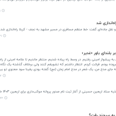
۸
‌اندازی شد
 و نقل جاده‌ای گفت: خط منظم مسافری در مسیر مشهد به نجف - کربلا راه‌اندازی شد.
۳۹
 بلندای باور «غدیر»
 به پیشواز امینی رفتیم. در وسط راه پیاده شدیم، منتظر ماندیم تا علامه امینی از راه
روده بودم، قرائت کردم. انتظار داشتم که تشویقم کنند ولی برخلاف گذشته یک نگاه
ه جای مدح من، یک شعر در مدح امام زمان (عج) گفته بودی یقینا سود معنوی تو بیش
۳۶
اد اربعین حسینی از آغاز ثبت نام صدور پروانه موکب‌داری برای اربعین ۱۴۰۳ خبر داد.
۹:۵۶
به بیرجند رفت؟