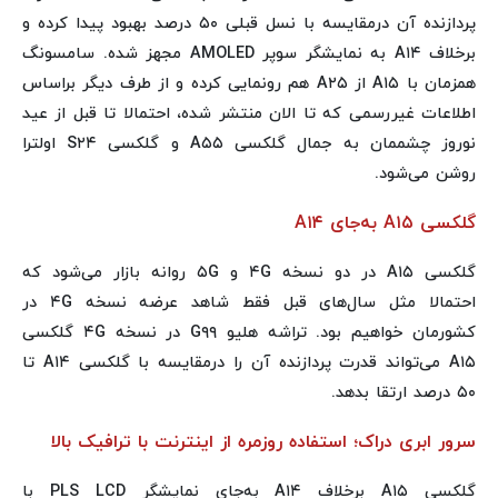
پردازنده آن درمقایسه با نسل قبلی ۵۰ درصد بهبود پیدا کرده و
برخلاف A۱۴ به نمایشگر سوپر AMOLED مجهز شده. سامسونگ
همزمان با A۱۵ از A۲۵ هم رونمایی کرده و از طرف دیگر براساس
اطلاعات غیررسمی که تا الان منتشر شده، احتمالا تا قبل از عید
نوروز چشممان به جمال گلکسی A۵۵ و گلکسی S۲۴ اولترا
روشن می‌شود.
گلکسی A۱۵ به‌جای A۱۴
گلکسی A۱۵ در دو نسخه ۴G و ۵G روانه بازار می‌شود که
احتمالا مثل سال‌های قبل فقط شاهد عرضه نسخه ۴G در
کشورمان خواهیم بود. تراشه هلیو G۹۹ در نسخه ۴G گلکسی
A۱۵ می‌تواند قدرت پردازنده آن را درمقایسه با گلکسی A۱۴ تا
۵۰ درصد ارتقا بدهد.
سرور ابری دراک؛ استفاده روزمره از اینترنت با ترافیک بالا
گلکسی A۱۵ برخلاف A۱۴ به‌جای نمایشگر PLS LCD با