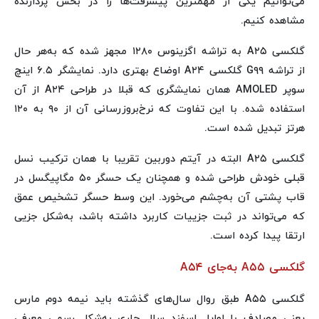
می‌توانیم یکی از مهمترین پیشرفت‌ها را در بخش پردازنده
مشاهده کنیم.
گلکسی A۲۵ به تراشه اگزینوس ۱۲۸۰ مجهز شده که به‌هر حال
از تراشه G۹۹ گلکسی A۲۴ اوضاع بهتری دارد. نمایشگر ۶.۵ اینچ
سوپر AMOLED همان نمایشگری که قبلا در طراحی A۲۴ از آن
استفاده شده. با این تفاوت که نرخ‌بروزرسانی آن از ۹۰ به ۱۲۰
هرتز تبدیل شده است.
گلکسی A۲۵ البته در آیتم دوربین تقریبا با همان ترکیب نسل
قبلی خودش طراحی شده و همچنان یک حسگر ۵۰ مگاپیگسل در
قاب پشتی آن به‌چشم می‌خورد. این وسط حسگر تشخیص عمق
که می‌تواند در ثبت جزییات کاربرد داشته باشد، به‌شکل جزیی
ارتقا پیدا کرده است.
گلکسی A۵۵ به‌جای A۵۴
گلکسی A۵۵ طبق روال سال‌های گذشته باید نیمه دوم مارس
یعنی مصادف با اوایل اسفند سال جاری به‌شکل رسمی معرفی