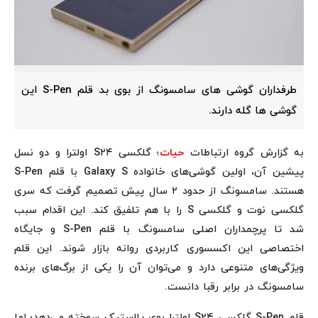
طرفداران گوشی های سامسونگ از بوی بد قلم S-Pen این
گوشی ها گله دارند.
به گزارش گروه ارتباطات
حیات
؛ گلکسی S۲۴ اولترا و دو نسل
پیشین آن، اولین گوشی‌های خانواده Galaxy S با قلم S-Pen
هستند. سامسونگ از حدود ۲ سال پیش تصمیم گرفت که سری
گلکسی نوت و گلکسی S را با هم تلفیق کند. این اقدام سبب
شد تا پرچمداران اصلی سامسونگ با قلم S-Pen و جایگاه
اختصاصی این اکسسوری کاربردی روانه بازار شوند. این قلم
ویژگی‌های متنوعی دارد و می‌توان آن را یکی از برگ‌های برنده
سامسونگ در برابر رقبا دانست.
قلم S-Pen گلکسی S۲۴ اولترا بوی پلاستیک سوخته می‌دهد؛ اما