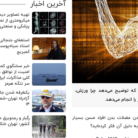
آخرین اخبار
تهیه تصاویر دیج
میکرومتری از نم
پزشکی و صنعتی
استعفای جنجالی 
استاد سیاه‌پوست
کمبریج
خبر سخنگوی کم
امنیت از توافق 
کلی مذاکرات ایرا
سر تنگه هرمز
 که توضیح می‌دهد چرا ورزش،
یکطرفه شدن جاد
آزادراه تهران–شم
را انجام می‌دهد.
۱۴
ن عضلات بدن افراد مسن بسیار
رگبار و رعدوبرق د
کشور؛ تهران خنک
 دلیل آن فکر کرده‌اید؟