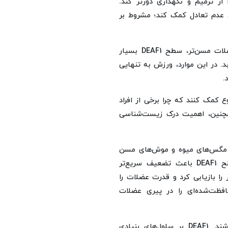
ز ترمیم و نگهداری دورتر کند.
 عدم تعادل کمک کند؛ مشروط بر
پژوهشگران یک محدودیت مهم را نیز یافتند. در برخی از عضلات مسن‌تر، سطح DEAF1 بسیار
 کاهش می‌یابد. در این موارد، ورزش به تنهایی
.
کمک کنند که چرا برخی از افراد
مچنین، اهمیت درک زیست‌شناسی
وی مگس‌های میوه و موش‌های مسن
انجام دادند. نتایج در هر دو گونه یکسان بود. افزایش سطح DEAF1 باعث تضعیف سریع‌تر
ادل پروتئین سالم‌تر را بازیابی کرد و قدرت عضلات را
ها نشان می‌دهند که DEAF1 نقش محافظت‌شده‌ای را در پیری عضلات
پیامدهای این پژوهش ممکن است فراتر از پیری طبیعی باشند. DEAF1 بر سلول‌های بنیادی