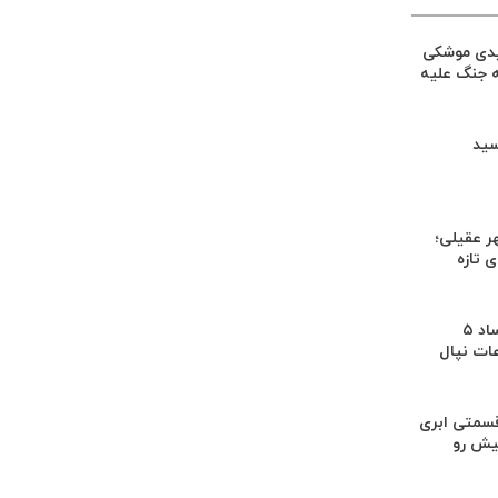
یدی موشکی
ه جنگ علیه
سید
ر عقیلی؛
 تازه
کشف بقایای اجساد ۵
عات نپال
سمتی ابری
یش رو