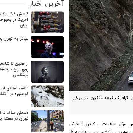
آخرین اخبار
کاهش ذخایر کل
آمریکا در بحبوح
ایران
پیاتزا به تهران ر
از معین تا شادمه
روی موج حرف‌های
پزشکیان
کوهنورد در ارتفا
ز ترافیک نیمه‌سنگین در برخی
آسمان صاف تا ق
تهران در هفته پ
س مرکز اطلاعات و کنترل ترافیک
پلیس راهور فراجا، با تشریح آخرین وضعیت ترافیکی محورهای مواصلاتی کشور روز سه‌شنبه ۱۶