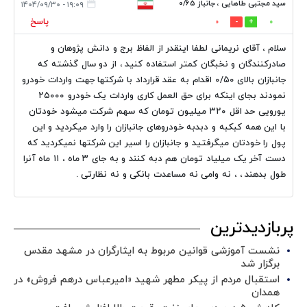
سید مجتبی طاهایی ، جانباز ۰/۶۵
۱۹:۰۹ - ۱۴۰۴/۰۹/۳۰
پاسخ
0
0
سلام ، آقای نریمانی لطفا اینقدر از الفاظ برج و دانش پژوهان و
صادرکنندگان و نخبگان کمتر استفاده کنید ، از دو سال گذشته که
جانبازان بالای ۰/۵۰ اقدام به عقد قرارداد با شرکتها جهت واردات خودرو
نمودند بجای اینکه برای حق العمل کاری واردات یک خودرو ۲۵۰۰۰
یورویی حد اقل ۳۲۰ میلیون تومان که سهم شرکت میشود خودتان
با این همه کبکبه و دبدبه خودروهای جانبازان را وارد میکردید و این
پول را خودتان میگرفتید و جانبازان را اسیر این شرکتها نمیکردید که
دست آخر یک میلیاد تومان هم دبه کنند و به جای ۳ ماه ، ۱۱ ماه آنرا
طول بدهند ، ، نه وامی نه مساعدت بانکی و نه نظارتی .
پربازدیدترین
نشست آموزشی قوانین مربوط به ایثارگران در مشهد مقدس
برگزار شد ‌
استقبال مردم از پیکر مطهر شهید «امیرعباس درهم فروش» در
همدان