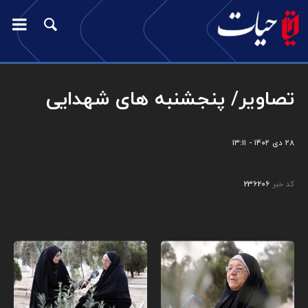
تصاویر/ پنجشنبه های شهدایی
۲۸ دی ۱۴۰۲ - ۱۳:۱۱
کد خبر
236206