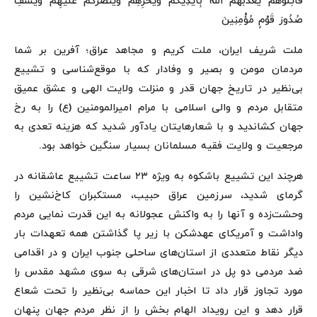
قَاتِلُوهُمْ یُعَذِّبْهُمُ اللَّهُ بِأَیْدِیکُمْ وَیُخْزِهِمْ وَیَنْصُرْکُمْ عَلَیْهِمْ وَیَشْفِ
صُدُورَ قَوْمٍ مُؤْمِنِینَ
ملت شریف ایران، ملت کریم و مجاهد عراق؛ آفرین بر شما
مردمان مومن و بصیر و وفادار که با موقع‌شناسی و تشییع
بی‌نظیر در تاریخ جهان قدر و منزلت ولایت الهی و عشق عمیق
متقابل مردم و والی اسلامی با مرام امیرالمومنین (ع) را به رخ
جهان کشاندید و با شعارهایتان یادآور شدید که هزینه تعدی به
مرجعیت و ولایت فقیه مسلمانان بسیار سنگین خواهد بود.
هرچند این تشییع باشکوه به ویژه ۲۳ ساعت تشییع عاشقانه در
گرمای شدید، سرزمین عراق حبیب، مستکبران کاخ‌نشین را
وحشت‌زده و آنها را به واکنش عجولانه به این قدرت نمایی مردم
واداشت و آمریکای عهدشکن با زیر پا گذاشتن همه تعهدات بار
دیگر نقاط متعددی از استان‌های ساحلی جنوب ایران و در اقدامی
ضد مردمی دو پل در استان‌های شرقی به سوی مشهد مقدس را
مورد تجاوز قرار داد تا اخبار این حماسه بی‌نظیر را تحت شعاع
قرار دهد و این رویداد الهام بخش را از نظر مردم جهان پنهان