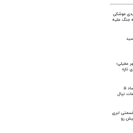
یدی موشکی
ه جنگ علیه
سید
ر عقیلی؛
 تازه
کشف بقایای اجساد ۵
عات نپال
سمتی ابری
یش رو