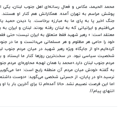
fullscreen
محمد الحیمد، عکاس و فعال رسانه‌ای اهل جنوب لبنان، یکی ا
پوشش مراسم به تهران آمده. همکارانش هم کنار او هستند. جم
جنگ اخیر پا به پای ما به مبارزه برخاست.
با دیدن حمید ی
می‌افتیم و ایرانیانی که به لبنان رفته بودند. لبنان و ایران به ی
معتقد است: « رهبر شهید فقط متعلق به ایران نیست؛ حتی فق
خود را حامی هر مظلوم و هر مسلمانی می‌دانست و ما در جنوب
کرده‌ایم.»
او از جایگاه ویژه رهبر شهید در میان مردم جنوب لبن
شخصیت سیاسی نبود. در سخت‌ترین روزها کنار ما ایستاد و به 
مردم جنوب لبنان دارد.»
محمد با همان لهجه محاوره‌ای مردم جنوب 
به گفته خودش میان مردم آن منطقه رایج است: «ما می‌گویی
نرسید.»
او در پایان، از حسرتی شخصی می‌گوید: «دوست داشتم ر
اما این فرصت نصیبم نشد. حالا آمده‌ام تا برای آخرین بار با او و
انتهای پیام//