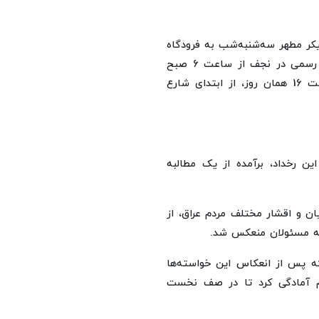
یکر مطهر سه‌شنبه‌شب به فرودگاه
نجف منتقل خواهد شد. طبق برنامه‌ریزی صورت‌گرفته، مراسم رسمی در نجف از ساعت 6 صبح
روز چهارشنبه آغاز می‌شود و آیین اصلی تشییع نیز از ساعت 16 همان روز، از ابتدای شارع
ین رخداد، برآمده از یک مطالبه
ان و اقشار مختلف مردم عراق، از
به مسئولان منعکس شد.
ه پس از انعکاس این خواسته‌ها
ام آمادگی کرد تا در صف نخست