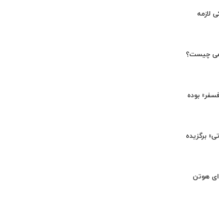
ی لازمه
هی چیست؟
«فسفر» بوده
تی» برگزیده
ای هوتن