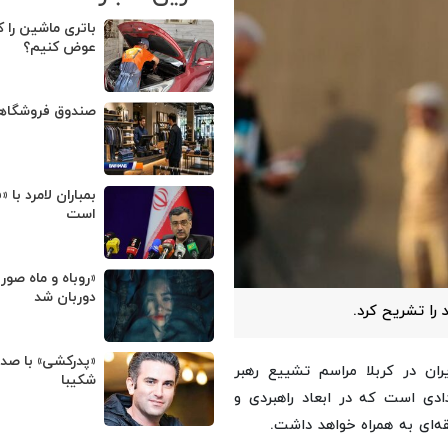
باتری ماشین را ک
عوض کنیم؟
صندوق فروشگا
بمباران لامرد با 
است
«روباه و ماه صور
دوربان شد
را تشریح کرد.
«پدرکشی» با صد
ن در کربلا مراسم تشییع رهبر
شکیبا
ادی است که در ابعاد راهبردی و
‌ای به همراه خواهد داشت.