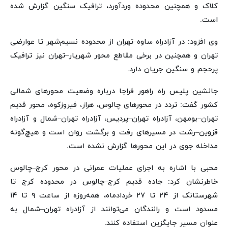
کلاک و همچنین محدوده وردآورد، ترافیک سنگین گزارش شده
است.
وی افزود: در آزادراه ساوه–تهران از محدوده نسیم‌شهر تا عوارضی
تهران و همچنین در برخی مقاطع محور شهریار–تهران نیز ترافیک
پرحجم و سنگین جریان دارد.
جانشین پلیس راه راهور فراجا درباره وضعیت محورهای شمالی
کشور گفت: تردد در محورهای چالوس، هراز، فیروزکوه، محور قدیم
تهران–بومهن، آزادراه تهران–پردیس، آزادراه تهران–شمال و آزادراه
قزوین–رشت در مسیرهای رفت و برگشت روان است و هیچ‌گونه
مداخله جوی در این محورها گزارش نشده است.
محبی با اشاره به اجرای عملیات عمرانی در محور کرج–چالوس
خاطرنشان کرد: جاده قدیم کرج–چالوس در محدوده کرج تا
شهرستانک از ۲۴ تا ۲۷ خردادماه، همه‌روزه از ساعت ۹ تا ۱۴
مسدود است و رانندگان می‌توانند از آزادراه تهران–شمال به
عنوان مسیر جایگزین استفاده کنند.