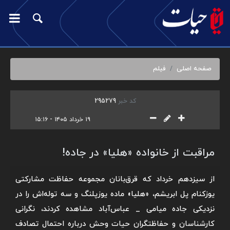
صفحه اصلی
فیلم
کد خبر
295279
۱۹ خرداد ۱۴۰۵ - ۱۵:۱۶
مراقبت از خانواده «هلیا» در جاده!
از سیزدهم خرداد که قرق‌بانان مجموعه حفاظت مشارکتی
یوزکنام پل ابریشم، «هلیا» ماده یوزپلنگ و سه توله‌اش را در
نزدیکی جاده میامی _ عباس‌آباد مشاهده کردند، نگرانی
کارشناسان و حفاظتگران حیات وحش درباره احتمال تصادف