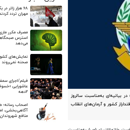
۶۸ هزار زائر در 
مهران تردد کردند
مصرف مکرر ماری‌ج
استرس صبحگاهی 
می‌دهد
صحنه نمی‌روند
فیلم/اجرای سمف
عاشورایی «خسوف
۲دهه
در بیانیه‌ای به‌مناسبت سالروز
رداد، تأکید کرد: با اقتداراز کشور و آرمان‌های انقلاب
اصحاب رسانه؛ طلا
آگاهی‌بخشی، ام
منافع شهروندان
رت خاتم‌الانبیاء (ص) به‌مناسبت