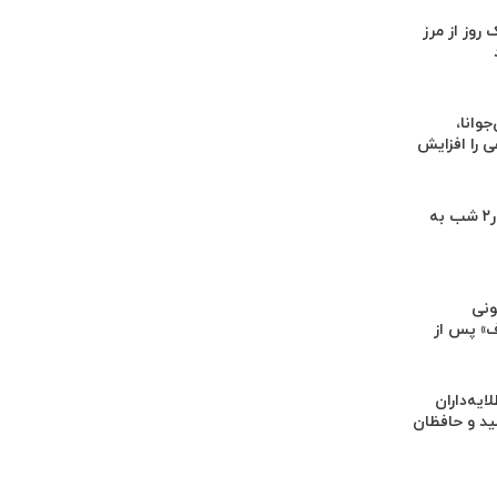
یک روز از مرز
وانا،
را افزایش
نمایش‌های کشور٢ شب به
ونی
» پس از
یه‌داران
ید و حافظان