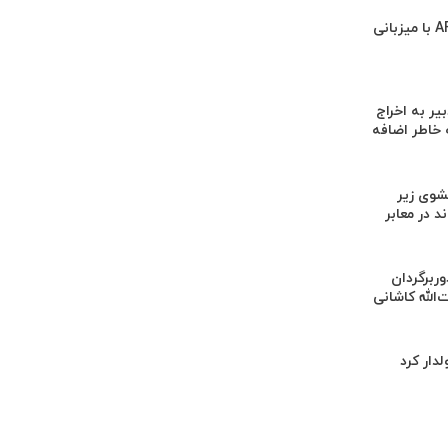
دلیل مخالفت AFC با میزبانی
یر به اخراج
 خاطر اضافه
وی زیر
 در معابر
‌برداری از ۳ دوربرگردان
‌الله کاشانی
لدار کرد