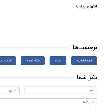
انتهای پیام//
برچسب‌ها
قوه قضاییه
اعدام
حکم اعدام
شهید مح
نظر شما