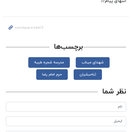
انتهای پیام//
برچسب‌ها
شهدای میناب
مدرسه شجره طیبه
ثناحبشیان
حرم امام رضا
نظر شما