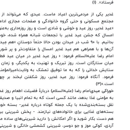
فرستاد». (۱)
غدیر یکی از مردمی‌ترین اعیاد ماست. عیدی که می‌تواند از
مجتمع مسکونی و حتی گروه خانوادگی و صفحات مجازی ادامه 
«عید غدیر، روز عید و خوشی و شادی است و روز روزه‌داری به‌عن
امسال که جشن عید غدیر با تجمعات شبانه همراه شده، خ
بدانیم. با ۹۰ شب در میدان بودن حالا حتماً دوستانِ «هم 
آن‌ها و با همراهی هم عید غدیر امسال را متفاوت‌تر و پر شورت
امام رضا علیه‌السلام فرمود: « روز عید غدیر در میان عید ف
میان ستارگان است. روز تبریک و تهنیت به یکدیگر، و زما
ستایش خدائی را که به ما توفیق تمسّک به ولایت‌امیرالمؤم
فرمود. آنگاه فرمود: روز عید غدیر، روز شکفتن لبخند بر چ
است.»(۳)
خوراکی عیدی
امام رضا (علیه‌السلام) دربارۀ فضیلت اطعام روز غد
به مؤمنی غذا بدهد، مانند کسی است که به تمام انبیا و صدیقین 
نقل بسته‌بندی‌شده با یک جمله کوتاه درباره غدیر
- بسته خورا
بسته‌های غذایی برای خانواده‌های نیازمند.
- پخش شیرینی بین
هم دست بکار شوید و اگر امکانش را دارید شیرینی‌های ساده مث
آردی، کوکی موز و جو دوسر، شیرینی کشمشی خانگی و شیرینی‌ها