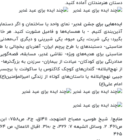
دستان هنرمندتان آماده کنید.
ایده‌هایی برای جشن غدیر
- نمای واحد یا ساختمان و اگر دستمان
آذین‌بندی کنیم.
- با همسایه‌ها و فامیل مشورت کنید. هر خانو
بگیرد؛ یکی شربت، یکی میوه، یکی شیرینی و دیگری آب‌معدنی
مناسبتی
- دستبندهای با طرح پرچم ایران
- آهنربای یخچالی با ط
مناسبتی برای هدیه‌های ویژه
- نقاشی غدیر، مسابقه، قصه‌گوی
مدادرنگی برای کودکان
- عیادت از بیماران
- سرزدن به بزرگ‌ترها
- 
از نهج‌البلاغه
- گلدان‌های کوچک کاکتوس یا ساکولنت با برچسب
جیبی نهج‌البلاغه یا داستان‌های کوتاه از زندگی امیرالمؤمنین(ع)
امام علی(ع)
منابع
ص۴۶۱.
۲. وسائل الشیعه ۷: ۳۲۶، ح ۱۰٫
۳. اقبال الاعمال، ص ۴۶۴
۴۶۵