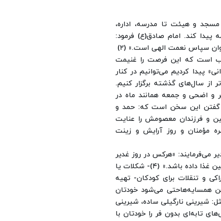
 مسجد و هیئت تا مدرسه، اداره،
پیدا کند. امام صادق(ع) فرمود:
وان سپاس نعمت الهی است.» (۲)
وب است که این فرصت را غنیمت
مِیدانی» پیدا کردیم می‌توانیم در کنار
ر از سال‌های گذشته برگزار کنیم.
طر و اضحی و جمعه همانند ماه در
ن گفتن این سخن است که: حمد و
نین و فرزندان معصومش را عنایت
هره مؤمنان و روز آرایش و زینت
یر می‌فرمایند: «هرکس در روز غدیر
غذا داده باشد.» (۴)
- شکلات یا
کی و تنقلات برای کودکان
- تهیه
 همسایه‌ها
حتی می‌شود خودتان
ل: شیرینی نارگیلی ساده، شیرینی
ی تابه‌ای بدون فر را خودتان با