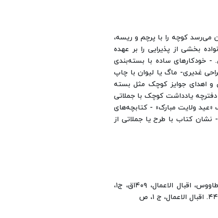
 می‌رسد کوچه را با پرچم و ریسه،
اده بخشی از پذیرایی را بر عهده
.
- خودکارهای ساده با بسته‌بندی
راحی غدیری
- ماگ یا لیوان با چاپ
ی و اهدای جوایز کوچک مثل بسته
دفترچه یادداشت کوچک با جملاتی
 «عید ولایت مبارک»
- کتابچه‌های
- نشان کتاب با طرح یا جملاتی از
۱. شیخ طوسی، مصباح المتهجد، ۱۴۱۱ق، ج۲، ص۷۵۸؛ ابن‌طاووس، اقبال الاعمال، ۱۴۰۹ق، ج۱،
۴. اقبال الاعمال، ج ۱، ص