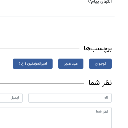
انتهای پیام//
برچسب‌ها
نوجوان
عید غدیر
امیرالمؤمنین ( ع )
نظر شما