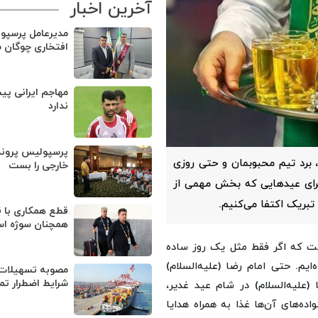
آخرین اخبار
مدیرعامل پرسپو
افتخاری چوگان 
مهاجم ایرانی پی
ندارد
پرسپولیس پروند
ه، برد تیم محبوبمان و حتی روزی
خارجی را بست
 برای عیدهایی که بخش مهمی از
بریک اکتفا می‌کنیم.
قطع همکاری با ق
همچنان سوژه ا
ست که اگر فقط مثل یک روز ساده
‌ایم. حتی امام رضا (علیه‌السلام)
مصوبه تسهیلات 
شرایط اضطرار تم
(علیه‌السلام) در شام عید غدیر،
ده‌های آن‌ها غذا به همراه هدایا