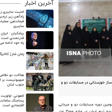
آخرین اخبار
امنیت سایبری ز
راه‌آهن زیر ذره‌ب
فرماندهی عملیا
سایبری
پزشکیان : ایران
قدرتمندی است ک
راه خود ادامه می
زمان شارژ کالابر
هلاکت دو نظامی
صهیونیست بر اثر
ساز خوزستانی در مسابقات دو و
جنوب لبنان
لاهوتی: اولویت 
پساجنگ ساماند
دومین دوره مسابقات دو و میدانی
اقتصادی است
قهرمانی جوانان آسیا (هنگ کنگ ۲۰۲۶)، هانیه شه پری نماینده تیم ایران در ماده ۳۰۰۰ متر