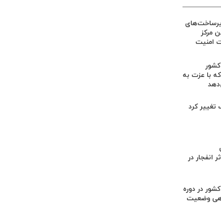
یرساخت‌های
ین مرکز
ت امنیت
 کشور
ه با عزت به
‌دهد
گ تغییر کرد
 انفجار در
کشور در دوره
هی وضعیت