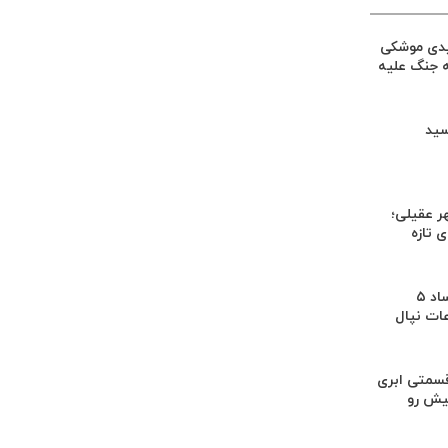
یدی موشکی
ه جنگ علیه
سید
ر عقیلی؛
 تازه
کشف بقایای اجساد ۵
عات نپال
سمتی ابری
یش رو