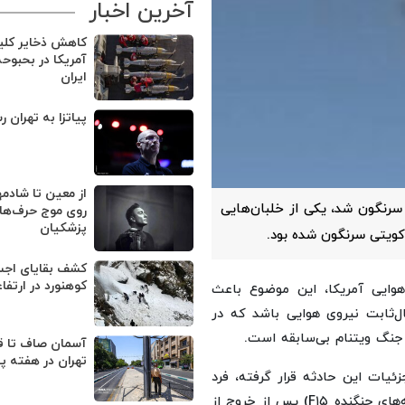
آخرین اخبار
کاهش ذخایر کل
آمریکا در بحبوح
ایران
پیاتزا به تهران ر
از معین تا شادمه
روردین) بر فراز ایران سرنگون شد، یکی از خلبان‌هایی
روی موج حرف‌های
پزشکیان
کوهنورد در ارتفا
وایی آمریکا، این موضوع باعث
ال‌ثابت نیروی هوایی باشد که در
 جنگ ویتنام بی‌سابقه است.
آسمان صاف تا ق
تهران در هفته پ
یات این حادثه قرار گرفته، فرد
نظامی دیگری که در حادثه ۳ آوریل سرنگون شد (افسر سامانه‌های جنگنده F۱۵) پس از خروج از