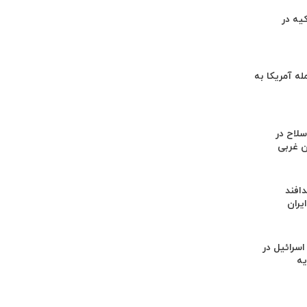
ف-۳۵ ترکیه در
له آمریکا به
ضه سلاح در
ن غربی
افند
یران
سرائیل در
یه