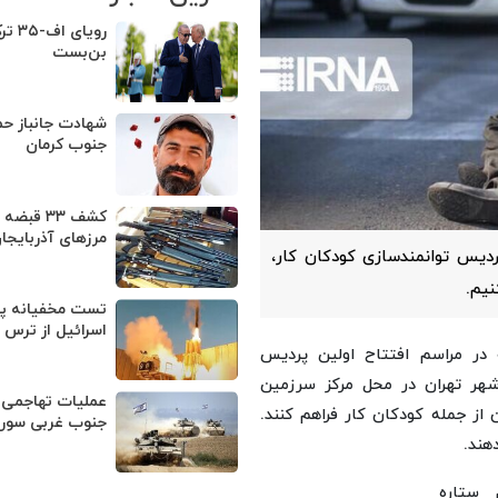
رویای ا
بن‌بست
شهادت جانباز حم
جنوب کرمان
کشف ۳۳ قب
مرزهای آذربایجا
پردیس توانمندسازی کودکان کار،
یم.
تست مخفیانه پد
اسرائیل از ترس ا
در مراسم افتتاح اولین پردیس
هر تهران در محل مرکز سرزمین
عملیات تهاجمی ا
 از جمله کودکان کار فراهم کنند.
جنوب غربی سور
هند.
 ستاره