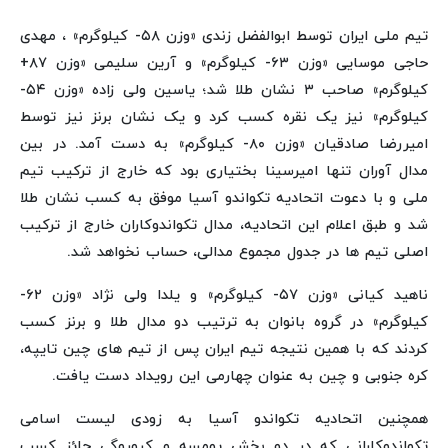
تیم ملی ایران توسط ابوالفضل زندی «وزن ۵۸- کیلوگرم» ، مهدی
حاجی موسایی «وزن ۶۳- کیلوگرم» و آرین سلیمی «وزن ۸۷+
کیلوگرم» صاحب ۳ نشان طلا شد؛ یاسین ولی زاده «وزن ۵۴-
کیلوگرم» نیز یک نقره کسب کرد و یک نشان برنز نیز توسط
امیررضا صادقیان «وزن ۸۰- کیلوگرم» به دست آمد. در بین
مدال آوران تنها امیرسینا بختیاری بود که خارج از ترکیب تیم
ملی و با دعوت اتحادیه تکواندو آسیا موفق به کسب نشان طلا
شد و طبق اعلام این اتحادیه، مدال تکواندوکاران خارج از ترکیب
اصلی تیم ها در جدول مجموع مدالی، حساب نخواهد شد.
ناهید کیانی «وزن ۵۷- کیلوگرم» و یلدا ولی نژاد «وزن ۶۲-
کیلوگرم» در گروه بانوان به ترتیب دو مدال طلا و برنز کسب
کردند که با همین نتیجه تیم ایران پس از تیم های چین تایپه،
کره جنوبی و چین به عنوان چهارمی این رویداد دست یافت.
همچنین اتحادیه تکواندو آسیا به زودی لیست اسامی
تکواندوکارانی که در دو بخش پومسه و کیوروگی حائز کسب