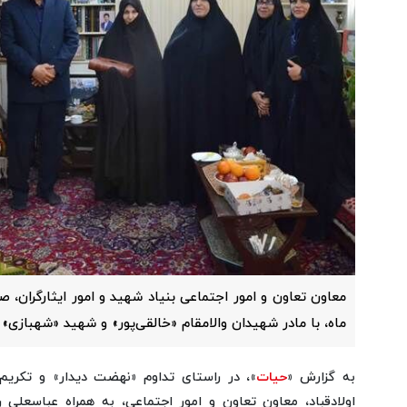
ماه، با مادر شهیدان والامقام «خالقی‌پور» و شهید «شهبازی» د
به گزارش «
حیات
»، در راستای تداوم «نهضت دیدار» و تکریم
اولادقباد، معاون تعاون و امور اجتماعی، به همراه عباسعلی 