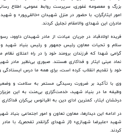
بزرگ و معصومه غفوری، سرپرست روابط عمومی، اطلاع رسانی 
امور ایثارگران، با حضور در منزل شهیدان «خالقی‌پور» و شهید
مادران این شهدای والامقام تجلیل کردند.
فریده اولادقباد در جریان عیادت از مادر شهیدان داوود، رسول
سلام و تحیات معاون رئیس جمهور و رئیس بنیاد شهید و امور
گرامی شهدا که فرزندان برومند خود را در راه اعتلای نظام 
نماد عینی ایثار و فداکاری هستند. صبوری بی‌نظیر مادر شهید
خود را تقدیم انقلاب کرده است، برای همه ما درس ایستادگی و
وی با تأکید بر ضرورت رسیدگی مستمر به سلامت و وضعیت
وظیفه ما در بنیاد شهید، خدمت‌گزاری بی‌منت به این عزیز
درخشان ایثار، کمترین ادای دین به اقیانوس بی‌کران فداکاری 
در ادامه این دیدارها، معاون تعاون و امور اجتماعی بنیاد شه
شهید «علیرضا شهبازی» (از شهدای گرانقدر تفحص)، با مادر 
کردند.