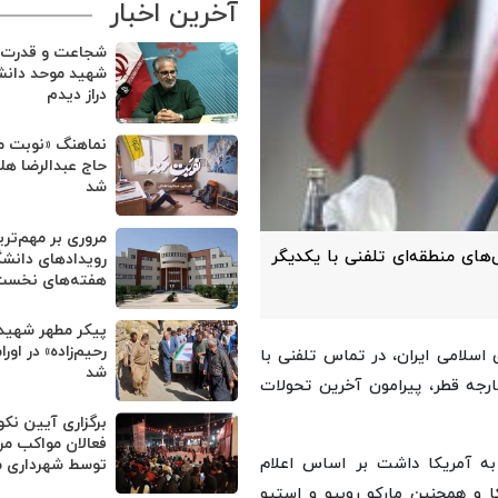
آخرین اخبار
شجاعت و قدرت 
شهید موحد دانش 
دراز دیدم
نماهنگ «نوبت من
حاج عبدالرضا هل
شد
مروری بر مهم‌تر
ی‌های منطقه‌ای تلفنی با یکدیگر
رویدادهای دانشگ
هفته‌های نخست 
پیکر مطهر شهید
رحیم‌زاده» در او
اسلامی ایران، در تماس تلفنی با
شد
رجه قطر، پیرامون آخرین تحولات
برگزاری آیین نک
فعالان مواکب مر
ه آمریکا داشت بر اساس اعلام
توسط شهرداری 
ا و همچنین مارکو روبیو و استیو