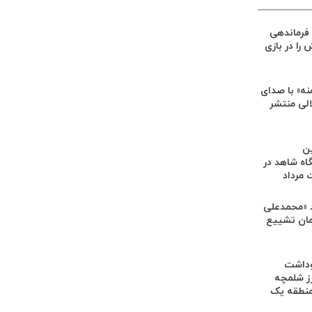
فرماندهی
را در بازی
ه» با صدای
الی منتشر
ین
اه شاهد در
مرداد
 «محمدعلی
رامان تشییع
وداشت
ز شلمچه
منطقه یک