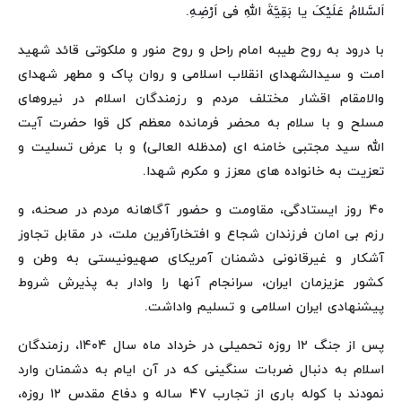
اَلسَّلامُ عَلَیْکَ یا بَقِیَّةَ اللهِ فی اَرْضِهِ.
با درود به روح طیبه امام راحل و روح منور و ملکوتی قائد شهید
امت و سیدالشهدای انقلاب اسلامی و روان پاک و مطهر شهدای
والامقام اقشار مختلف مردم و رزمندگان اسلام در نیروهای
مسلح و با سلام به محضر فرمانده معظم کل قوا حضرت آیت
الله سید مجتبی خامنه ای (مدظله العالی) و با عرض تسلیت و
تعزیت به خانواده های معزز و مکرم شهدا.
۴۰ روز ایستادگی، مقاومت و حضور آگاهانه مردم در صحنه، و
رزم بی امان فرزندان شجاع و افتخارآفرین ملت، در مقابل تجاوز
آشکار و غیرقانونی دشمنان آمریکای صهیونیستی به وطن و
کشور عزیزمان ایران، سرانجام آنها را وادار به پذیرش شروط
پیشنهادی ایران اسلامی و تسلیم واداشت.
پس از جنگ ۱۲ روزه تحمیلی در خرداد ماه سال ۱۴۰۴، رزمندگان
اسلام به دنبال ضربات سنگینی که در آن ایام به دشمنان وارد
نمودند با کوله باری از تجارب ۴۷ ساله و دفاع مقدس ۱۲ روزه،