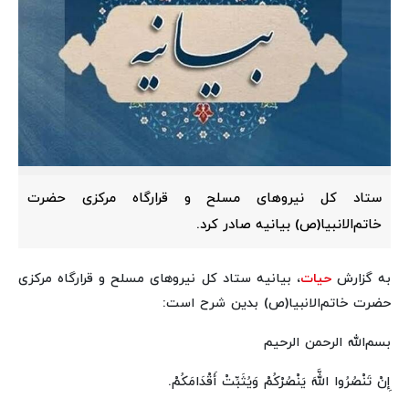
ستاد کل نیروهای مسلح و قرارگاه مرکزی حضرت
خاتم‌الانبیا(ص) بیانیه صادر کرد.
به گزارش
حیات
، بیانیه ستاد کل نیروهای مسلح و قرارگاه مرکزی
حضرت خاتم‌الانبیا(ص) بدین شرح است:
بسم‌الله الرحمن الرحیم
إِنْ تَنْصُرُوا اللَّهَ یَنْصُرْکُمْ وَیُثَبِّتْ أَقْدَامَکُمْ.