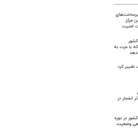
یرساخت‌های
ین مرکز
ت امنیت
 کشور
ه با عزت به
‌دهد
گ تغییر کرد
 انفجار در
کشور در دوره
هی وضعیت