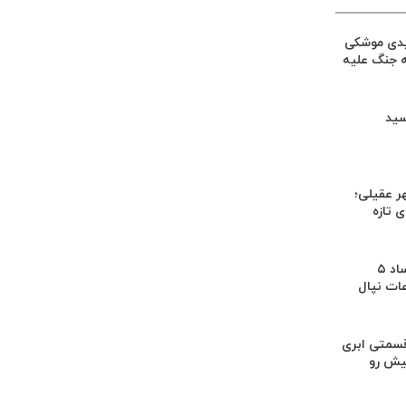
یدی موشکی
ه جنگ علیه
سید
ر عقیلی؛
 تازه
کشف بقایای اجساد ۵
عات نپال
سمتی ابری
یش رو