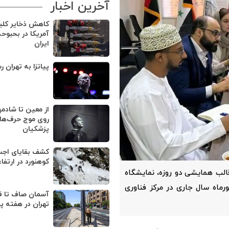
آخرین اخبار
کاهش ذخایر کل
آمریکا در بحبوح
ایران
پیاتزا به تهران ر
از معین تا شادمه
روی موج حرف‌های
پزشکیان
کوهنورد در ارتفا
لب همایشی دو روزه‌، نمایشگاه
ست‌های تخصصی در روزهای ۲۶ و ۲۷ شهریورماه سال جاری در مرکز فناوری
آسمان صاف تا ق
تهران در هفته پ