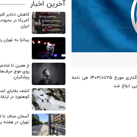
آخرین اخبار
کاهش ذخایر کل
آمریکا در بحبوح
ایران
پیاتزا به تهران ر
از معین تا شادمه
روی موج حرف‌های
پزشکیان
؛ مصوبات جلسه ۴۱۶ هیات واگذاری مورخ ۱۴۰۳/۰۱/۲۵ طی نامه
کوهنورد در ارتفا
آسمان صاف تا ق
تهران در هفته پ