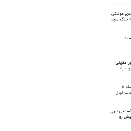
یدی موشکی
ه جنگ علیه
سید
ر عقیلی؛
 تازه
کشف بقایای اجساد ۵
عات نپال
سمتی ابری
یش رو