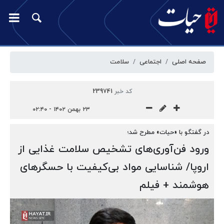
صفحه اصلی
اجتماعی
سلامت
کد خبر
239741
۲۳ بهمن ۱۴۰۲ - ۰۲:۴۰
در گفتگو با «حیات» مطرح شد؛
ورود فن‌آوری‌های تشخیص سلامت غذایی از
اروپا/ شناسایی مواد بی‌کیفیت با حسگرهای
هوشمند + فیلم