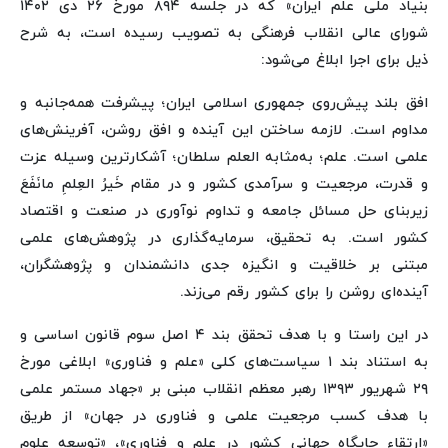
بنیاد ملی علم ایران» که در جلسه ۸۹۴ مورخ ۲۶ دی ۱۴۰۲
شورای عالی انقلاب فرهنگی به تصویب رسیده است، به شرح
ذیل برای اجرا ابلاغ می‌شود:
افق بلند پیش‌روی جمهوری اسلامی ایران؛ پیشرفت همه‌جانبه و
مداوم است. لازمه ساختن این آینده و افق روشن، آفرینش‌های
علمی است. علم؛ به‌مثابه العلم سلطان؛ آشکارترین وسیله عزت
و قدرت، مرجعیت و سرآمدی کشور و در مقام خَیرُ العِلمِ مانَفَعَ
زیربنای حل مسائل جامعه و تداوم نوآوری در صنعت و اقتصاد
کشور است. به تحقیق، سرمایه‌گذاری در پژوهش‌های علمی
مبتنی بر خلاقیت و انگیزه جدی دانشمندان و پژوهشگران،
آینده‌ای روشن را برای کشور رقم می‌زند.
در این راستا و با هدف تحقق بند ۴ اصل سوم قانون اساسی و
به استناد بند ۱ سیاست‌های کلی «علم و فناوری» ابلاغی مورخ
۲۹ شهریور ۱۳۹۳ رهبر معظم انقلاب مبنی بر «جهاد مستمر علمی
با هدف کسب مرجعیت علمی و فناوری در جهان» از طریق
«ارتقاء جایگاه جهانی کشور در علم و فناوری»، «توسعه علوم